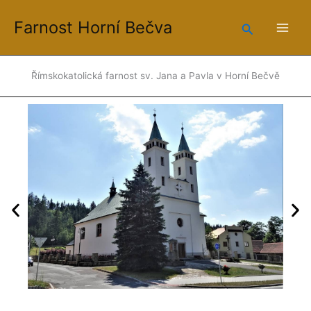
Přeskočit
Farnost Horní Bečva
na
Hledat
obsah
Římskokatolická farnost sv. Jana a Pavla v Horní Bečvě