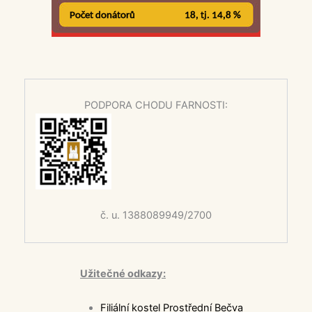
PODPORA CHODU FARNOSTI:
č. u. 1388089949/2700
Užitečné odkazy:
Filiální kostel Prostřední Bečva