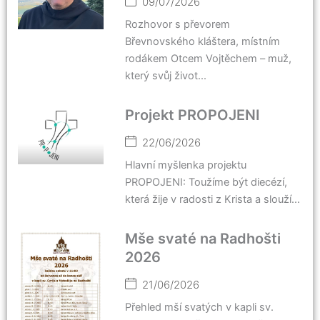
09/07/2026
Rozhovor s převorem
Břevnovského kláštera, místním
rodákem Otcem Vojtěchem – muž,
který svůj život...
Projekt PROPOJENI
22/06/2026
Hlavní myšlenka projektu
PROPOJENI: Toužíme být diecézí,
která žije v radosti z Krista a slouží...
Mše svaté na Radhošti
2026
21/06/2026
Přehled mší svatých v kapli sv.