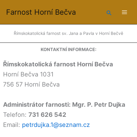
Přeskočit
Farnost Horní Bečva
na
Hledat
obsah
Římskokatolická farnost sv. Jana a Pavla v Horní Bečvě
KONTAKTNÍ INFORMACE:
Římskokatolická farnost Horní Bečva
Horní Bečva 1031
756 57 Horní Bečva
Administrátor farnosti: Mgr. P. Petr Dujka
Telefon:
731 626 542
Email:
petrdujka.1@seznam.cz