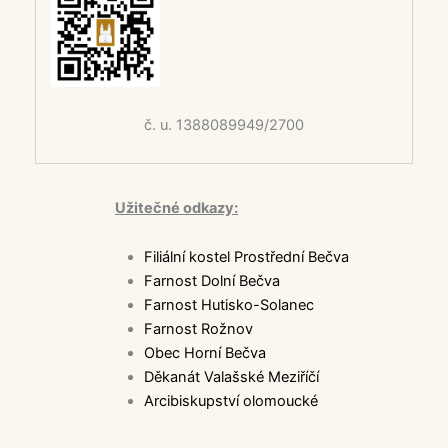
č. u. 1388089949/2700
Užitečné odkazy:
Filiální kostel Prostřední Bečva
Farnost Dolní Bečva
Farnost Hutisko-Solanec
Farnost Rožnov
Obec Horní Bečva
Děkanát Valašské Meziříčí
Arcibiskupství olomoucké