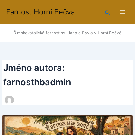
Přeskočit
Farnost Horní Bečva
na
Hledat
obsah
Římskokatolická farnost sv. Jana a Pavla v Horní Bečvě
Jméno autora:
farnosthbadmin