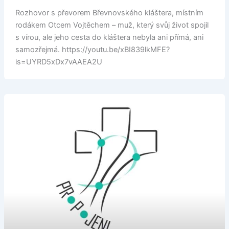
Rozhovor s převorem Břevnovského kláštera, místním
rodákem Otcem Vojtěchem – muž, který svůj život spojil
s vírou, ale jeho cesta do kláštera nebyla ani přímá, ani
samozřejmá. https://youtu.be/xBI839lkMFE?
is=UYRD5xDx7vAAEA2U