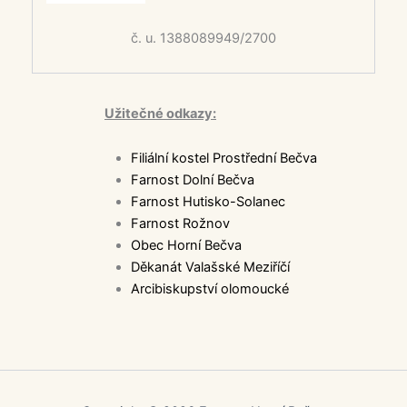
č. u. 1388089949/2700
Užitečné odkazy:
Filiální kostel Prostřední Bečva
Farnost Dolní Bečva
Farnost Hutisko-Solanec
Farnost Rožnov
Obec Horní Bečva
Děkanát Valašské Meziříčí
Arcibiskupství olomoucké