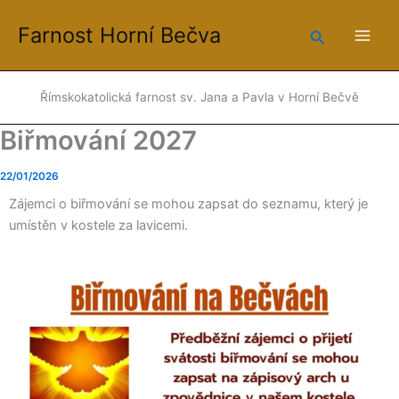
Přeskočit
Farnost Horní Bečva
na
Hledat
obsah
Římskokatolická farnost sv. Jana a Pavla v Horní Bečvě
Biřmování 2027
22/01/2026
Zájemci o biřmování se mohou zapsat do seznamu, který je
umístěn v kostele za lavicemi.