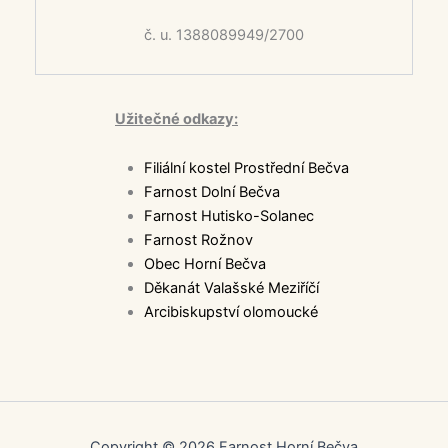
č. u. 1388089949/2700
Užitečné odkazy:
Filiální kostel Prostřední Bečva
Farnost Dolní Bečva
Farnost Hutisko-Solanec
Farnost Rožnov
Obec Horní Bečva
Děkanát Valašské Meziříčí
Arcibiskupství olomoucké
Copyright © 2026 Farnost Horní Bečva